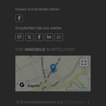
Unsere Social Media Seiten
Empfehlen Sie uns weiter
IHRE
IMMOBILIE
IM MITTELPUNKT
Leaflet
|
Tiles ©
basemap.at
© IK ImmobilienService e.U. |
Impressum
|