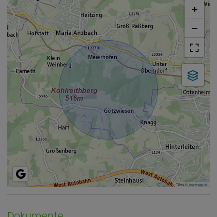
+
−
Tiles ©
basemap.at
Dokumente