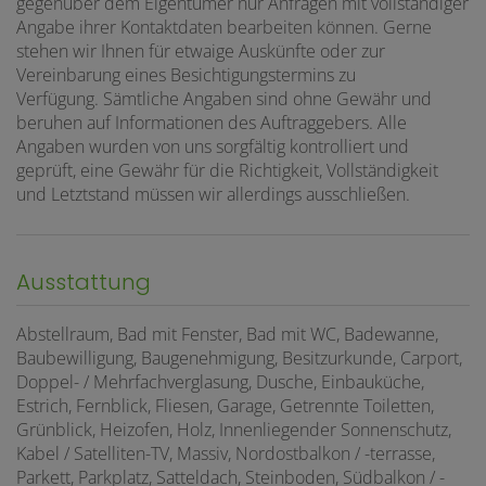
gegenüber dem Eigentümer nur Anfragen mit vollständiger
Angabe ihrer Kontaktdaten bearbeiten können. Gerne
stehen wir Ihnen für etwaige Auskünfte oder zur
Vereinbarung eines Besichtigungstermins zu
Verfügung. Sämtliche Angaben sind ohne Gewähr und
beruhen auf Informationen des Auftraggebers. Alle
Angaben wurden von uns sorgfältig kontrolliert und
geprüft, eine Gewähr für die Richtigkeit, Vollständigkeit
und Letztstand müssen wir allerdings ausschließen.
Ausstattung
Abstellraum
Bad mit Fenster
Bad mit WC
Badewanne
Baubewilligung
Baugenehmigung
Besitzurkunde
Carport
Doppel- / Mehrfachverglasung
Dusche
Einbauküche
Estrich
Fernblick
Fliesen
Garage
Getrennte Toiletten
Grünblick
Heizofen
Holz
Innenliegender Sonnenschutz
Kabel / Satelliten-TV
Massiv
Nordostbalkon / -terrasse
Parkett
Parkplatz
Satteldach
Steinboden
Südbalkon / -