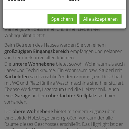
einen
Ausblick bis zur Burg Neulengbach
und auf die
umliegende Landschaft.
Die soliden Materialien und die für das Baualter
Speichern
Alle akzeptieren
hochwertige Ausstattung machen dieses Haus zu einem
wahren Juwel, dass Ihnen und ihren Lieben viel
Wohnqualität bietet.
Beim Betreten des Hauses werden Sie von einem
großzügigen Eingangsbereich
empfangen und gelangen
von hier direkt in zu allen Räumen.
Die
untere Wohnebene
bietet sowohl Wohnraum als auch
Lager und Technikräume. Ein Wohnraum bzw. Stüberl mit
Kachelofen
samt anschließendem Zimmer, ein Duschbad
mit WC und Platz für ihre Waschmaschine sind hier situiert.
Ebenso Werkstatt, Lagerraum und die Heiztechnik. Auch
eine
Garage
und ein
überdachter Stellplatz
sind hier
vorhanden.
Die
obere Wohnebene
bietet mit einem Zugang über
eine solide Holzstiege einen großen Vorraum der alle
Räume dieses Geschosses erschließt. Das Highlight ist der