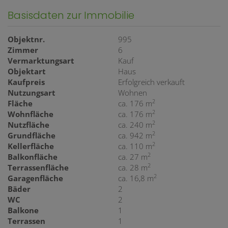
Basisdaten zur Immobilie
Objektnr.
995
Zimmer
6
Vermarktungsart
Kauf
Objektart
Haus
Kaufpreis
Erfolgreich verkauft
Nutzungsart
Wohnen
2
Fläche
ca. 176 m
2
Wohnfläche
ca. 176 m
2
Nutzfläche
ca. 240 m
2
Grundfläche
ca. 942 m
2
Kellerfläche
ca. 110 m
2
Balkonfläche
ca. 27 m
2
Terrassenfläche
ca. 28 m
2
Garagenfläche
ca. 16,8 m
Bäder
2
WC
2
Balkone
1
Terrassen
1