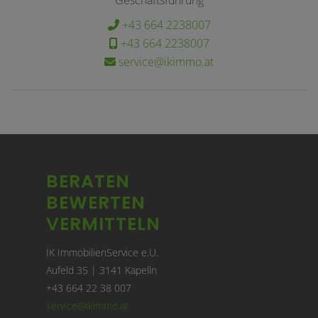
+43 664 2238007
+43 664 2238007
service@ikimmo.at
BERATEN
BEWERTEN
VERMITTELN
IK ImmobilienService e.U.
Aufeld 35 | 3141 Kapelln
+43 664 22 38 007
service@ikimmo.at