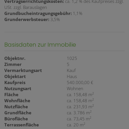
Vertragserrichtungskosten:
ca. 1,2 % des Kaufpreises zzgl.
USt. zzgl. Barauslagen
Grundbucheintragungsgebühr:
1,1%
Grunderwerbsteuer:
3,5%
Basisdaten zur Immobilie
Objektnr.
1025
Zimmer
5
Vermarktungsart
Kauf
Objektart
Haus
Kaufpreis
540.000,00 €
Nutzungsart
Wohnen
2
Fläche
ca. 158,48 m
2
Wohnfläche
ca. 158,48 m
2
Nutzfläche
ca. 231,93 m
2
Grundfläche
ca. 3.786 m
2
Bürofläche
ca. 73,45 m
2
Terrassenfläche
ca. 20 m