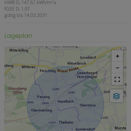
2
HWB
D, 147.61 kWh/m
a
fGEE
D, 1,97
gültig bis
14.03.2031
Lageplan
+
−