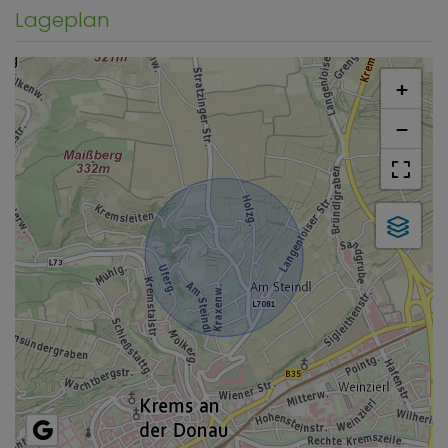
Lageplan
+
−