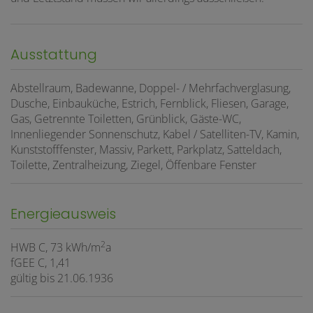
Ausstattung
Abstellraum
Badewanne
Doppel- / Mehrfachverglasung
Dusche
Einbauküche
Estrich
Fernblick
Fliesen
Garage
Gas
Getrennte Toiletten
Grünblick
Gäste-WC
Innenliegender Sonnenschutz
Kabel / Satelliten-TV
Kamin
Kunststofffenster
Massiv
Parkett
Parkplatz
Satteldach
Toilette
Zentralheizung
Ziegel
Öffenbare Fenster
Energieausweis
2
HWB
C, 73 kWh/m
a
fGEE
C, 1,41
gültig bis
21.06.1936