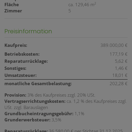
2
Fläche
ca. 129,46 m
Zimmer
5
Preisinformation
Kaufpreis:
389.000,00 €
Betriebskosten:
177,19 €
Reparaturrücklage:
5,62 €
Sonstiges:
1,46 €
Umsatzsteuer:
18,01 €
monatliche Gesamtbelastung:
202,28 €
Provision:
3% des Kaufpreises zzgl. 20% USt.
Vertragserrichtungskosten:
ca. 1,2 % des Kaufpreises zzgl.
USt. zzgl. Barauslagen
Grundbucheintragungsgebühr:
1,1%
Grunderwerbsteuer:
3,5%
Reparaturrücklage:
36.580,00 € per Stichtag 31.12.2025