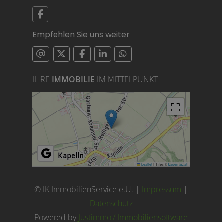
Empfehlen Sie uns weiter
IHRE
IMMOBILIE
IM MITTELPUNKT
Leaflet
|
Tiles ©
basemap.at
© IK ImmobilienService e.U. |
Impressum
|
Datenschutz
Powered by
Justimmo / Immobiliensoftware