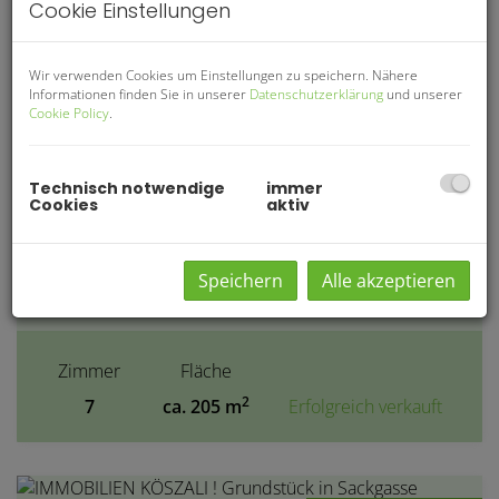
Cookie Einstellungen
Zimmer
Fläche
2
9
ca. 300 m
Erfolgreich verkauft
Wir verwenden Cookies um Einstellungen zu speichern. Nähere
Informationen finden Sie in unserer
Datenschutzerklärung
und unserer
Cookie Policy
.
Erfolgreich verkauft
Technisch notwendige
immer
IMMOBILIEN KÖSZALI !
Cookies
aktiv
ABSOLUTE RUHE GESUCHT?
ALTBAUERNHAUS!
Speichern
Alle akzeptieren
3141 Kapelln
Zimmer
Fläche
2
7
ca. 205 m
Erfolgreich verkauft