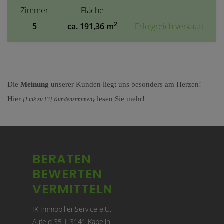
Zimmer
Fläche
2
5
ca. 191,36 m
Erfolgreich verkauft
Die
Meinung
unserer Kunden liegt uns besonders am Herzen!
Hier
lesen Sie mehr!
{Link zu [3] Kundenstimmen}
BERATEN
BEWERTEN
VERMITTELN
IK ImmobilienService e.U.
Aufeld 35 | 3141 Kapelln